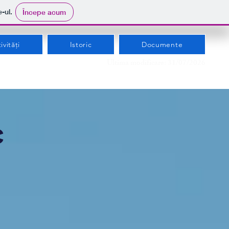
e-ul.
Începe acum
ivități
Istoric
Documente
Ultima modificare: 31/07/2026
c