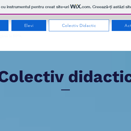
t cu instrumentul pentru creat site-uri
.com
. Creează-ți astăzi sit
Elevi
Colectiv Didactic
Act
ginii la 80%.
Colectiv didacti