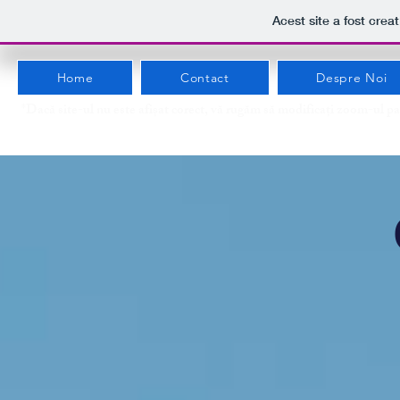
Acest site a fost crea
Home
Contact
Despre Noi
*Dacă site-ul nu este afișat corect, vă rugăm să modificați zoom-ul pa